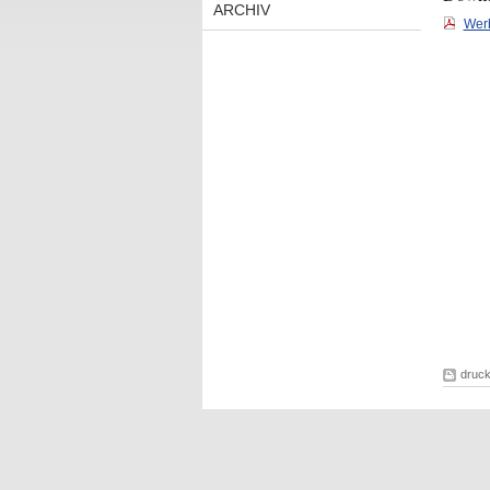
ARCHIV
Werb
druc