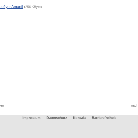
eflyer Amanil
(256 KByte)
ken
nach
Impressum
Datenschutz
Kontakt
Barrierefreiheit