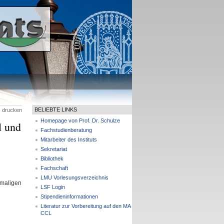
BELIEBTE LINKS
drucken
Homepage von Prof. Dr. Schulze
l und
Fachstudienberatung
Mitarbeiter des Instituts
Sekretariat
Bibliothek
Fachschaft
LMU Vorlesungsverzeichnis
emaligen
LSF Login
Stipendieninformationen
Literatur zur Vorbereitung auf den MA
CCL