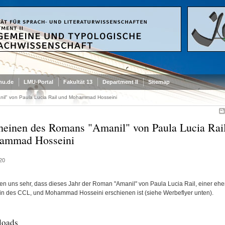
mu.de
LMU-Portal
Fakultät 13
Department II
Sitemap
il" von Paula Lucia Rail und Mohammad Hosseini
heinen des Romans "Amanil" von Paula Lucia Rai
ammad Hosseini
20
uen uns sehr, dass dieses Jahr der Roman "Amanil" von Paula Lucia Rail, einer eh
in des CCL, und Mohammad Hosseini erschienen ist (siehe Werbeflyer unten).
loads