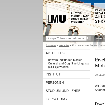
www.l
Startseite
Aktuelles
Erscheinen des Romans "Aman
AKTUELLES
Ersc
Bewerbung für den Master
Cultural and Cognitive Linguists
Moh
(CCL) jetzt offen!
INSTITUT
09.11.20
PERSONEN
Wir fre
Student
STUDIUM UND LEHRE
FORSCHUNG
Down