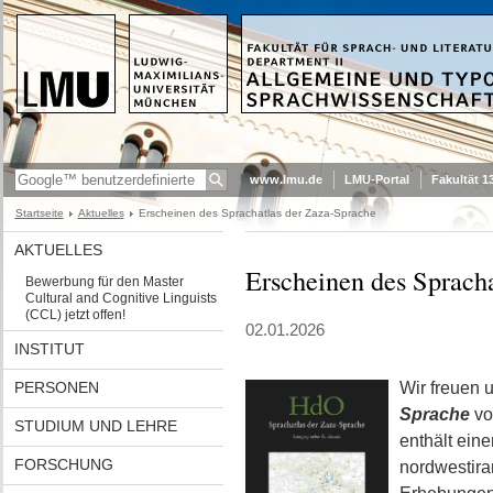
www.lmu.de
LMU-Portal
Fakultät 1
Startseite
Aktuelles
Erscheinen des Sprachatlas der Zaza-Sprache
AKTUELLES
Erscheinen des Sprach
Bewerbung für den Master
Cultural and Cognitive Linguists
(CCL) jetzt offen!
02.01.2026
INSTITUT
PERSONEN
Wir freuen 
Sprache
vo
STUDIUM UND LEHRE
enthält ein
FORSCHUNG
nordwestira